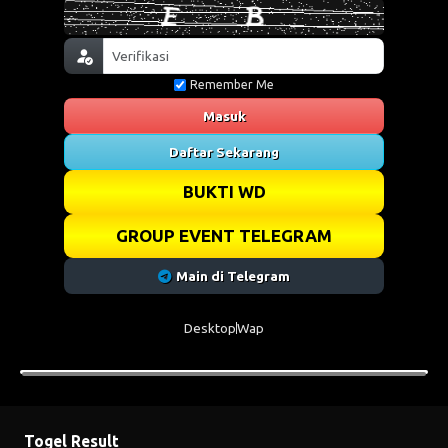
Remember Me
Masuk
Daftar Sekarang
BUKTI WD
GROUP EVENT TELEGRAM
Main di Telegram
Desktop
Wap
Togel Result